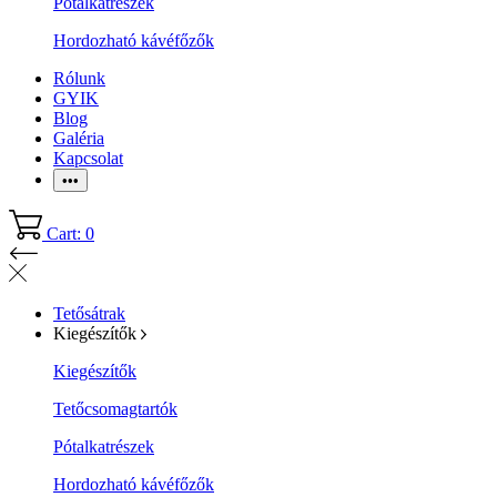
Pótalkatrészek
Hordozható kávéfőzők
Rólunk
GYIK
Blog
Galéria
Kapcsolat
•••
Cart: 0
Tetősátrak
Kiegészítők
Kiegészítők
Tetőcsomagtartók
Pótalkatrészek
Hordozható kávéfőzők