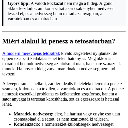
Gyors tipp:
A valodi kockazat nem maga a hideg. A gond
akkor kezdodik, amikor a satrat akar csak enyhen nedvesen
teszed el, es a nedvesseg benn marad az anyagban, a
varratokban es a matracban.
Miért alakul ki penesz a tetosatorban?
A modern merevhejas tetosatrak
kivalo szigetelest nyujtanak, de
eppen ez a zart kialakitas lehet telen hatrany is. Meg akkor is
maradhat bennuk nedvesseg az utolso ut utan, ha elsore szaraznak
tunnek. Ha hosszu ideig zarva maradnak, a nedvesseg nem tud
tavozni.
A levegoaramlas nelkuli, zart ter idealis felteteleket teremt a penesz
szamara, kulonosen a textilen, a varratokon es a matracon. A penesz
nemcsak esztetikai problema es kellemetlen szagforras, hanem a
sator anyagat is tartosan karosithatja, sot az egeszsegre is hatassal
lehet.
Maradek nedvesseg:
eleg, ha harmat vagy enyhe eso utan
csomagoltad el a satrat, es nem szaritottad ki teljesen.
Kondenzacio:
a homerseklet-kulonbsegek nedvesseget