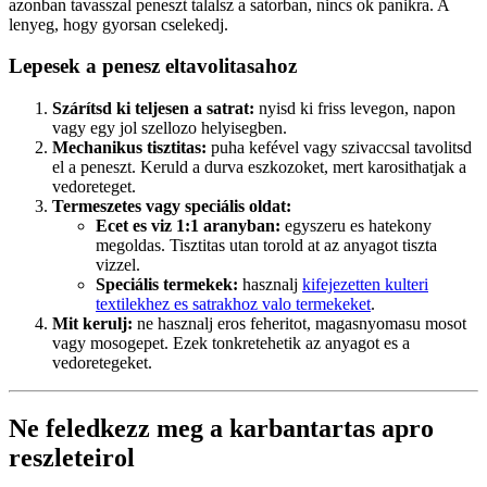
azonban tavasszal peneszt talalsz a satorban, nincs ok panikra. A
lenyeg, hogy gyorsan cselekedj.
Lepesek a penesz eltavolitasahoz
Szárítsd ki teljesen a satrat:
nyisd ki friss levegon, napon
vagy egy jol szellozo helyisegben.
Mechanikus tisztitas:
puha kefével vagy szivaccsal tavolitsd
el a peneszt. Keruld a durva eszkozoket, mert karosithatjak a
vedoreteget.
Termeszetes vagy speciális oldat:
Ecet es viz 1:1 aranyban:
egyszeru es hatekony
megoldas. Tisztitas utan torold at az anyagot tiszta
vizzel.
Speciális termekek:
hasznalj
kifejezetten kulteri
textilekhez es satrakhoz valo termekeket
.
Mit kerulj:
ne hasznalj eros feheritot, magasnyomasu mosot
vagy mosogepet. Ezek tonkretehetik az anyagot es a
vedoretegeket.
Ne feledkezz meg a karbantartas apro
reszleteirol