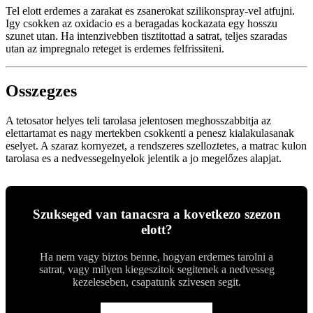
Tel elott erdemes a zarakat es zsanerokat szilikonspray-vel atfujni.
Igy csokken az oxidacio es a beragadas kockazata egy hosszu
szunet utan. Ha intenzivebben tisztitottad a satrat, teljes szaradas
utan az impregnalo reteget is erdemes felfrissiteni.
Osszegzes
A tetosator helyes teli tarolasa jelentosen meghosszabbitja az
elettartamat es nagy mertekben csokkenti a penesz kialakulasanak
eselyet. A szaraz kornyezet, a rendszeres szelloztetes, a matrac kulon
tarolasa es a nedvessegelnyelok jelentik a jo megelőzes alapjat.
Szukseged van tanacsra a kovetkezo szezon
elott?
Ha nem vagy biztos benne, hogyan erdemes tarolni a
satrat, vagy milyen kiegeszitok segitenek a nedvesseg
kezeleseben, csapatunk szivesen segit.