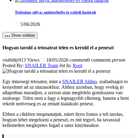
Tetősátor súlya: autóterhelés és valódi határok
5/06/2026
Show sidebar
Hogyan tarold a tetosatrat telen es keruld el a peneszt
visibility
913 Views
18/05/2026
comment
0 comments
person
Posted By:
SNAILER Team
list
In:
Root
Egy minosegi tetosator, mint a
SNAILER Alduo
, szabadsagot es
kenyelmet ad az utazasokhoz. Ahhoz azonban, hogy evekig jo
allapotban maradjon, a szezon utan megfelelo gondozasra van
szuksege. Telen nem a fagy a legnagyobb ellenseg, hanem a bent
rekedt nedvesseg es az emiatt kialakulo penesz.
Ebben a cikkben megmutatjuk, miert ilyen fontos a teli tarolas,
hogyan lehet megelozni a peneszt, es mit tegyel, ha tavasszal
kellemetlen meglepetes fogad a sator kinyitasakor.