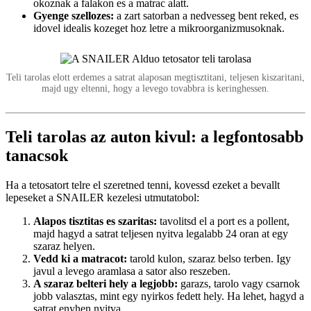
okoznak a falakon es a matrac alatt.
Gyenge szellozes:
a zart satorban a nedvesseg bent reked, es
idovel idealis kozeget hoz letre a mikroorganizmusoknak.
Teli tarolas elott erdemes a satrat alaposan megtisztitani, teljesen kiszaritani,
majd ugy eltenni, hogy a levego tovabbra is keringhessen.
Teli tarolas az auton kivul: a legfontosabb
tanacsok
Ha a tetosatort telre el szeretned tenni, kovessd ezeket a bevallt
lepeseket a SNAILER kezelesi utmutatobol:
Alapos tisztitas es szaritas:
tavolitsd el a port es a pollent,
majd hagyd a satrat teljesen nyitva legalabb 24 oran at egy
szaraz helyen.
Vedd ki a matracot:
tarold kulon, szaraz belso terben. Igy
javul a levego aramlasa a sator also reszeben.
A szaraz belteri hely a legjobb:
garazs, tarolo vagy csarnok
jobb valasztas, mint egy nyirkos fedett hely. Ha lehet, hagyd a
satrat enyhen nyitva.