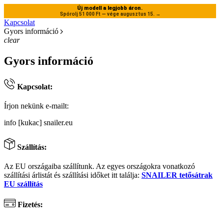
Új modell a legjobb áron.
Spórolj 51 000 Ft — vége augusztus 15.
→
Kapcsolat
Gyors információ
clear
Gyors információ
Kapcsolat:
Írjon nekünk e-mailt:
info [kukac] snailer.eu
Szállítás:
Az EU országaiba szállítunk. Az egyes országokra vonatkozó
szállítási árlistát és szállítási időket itt találja:
SNAILER tetősátrak
EU szállítás
Fizetés: