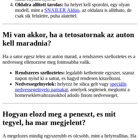
Oldalra allitott tarolas:
ha helyet kell sporolni, egy olyan
modell, mint a
SNAILER Alduo
, az oldalara is allithato, de
csak sik feluletre, puha alatettel.
Mi van akkor, ha a tetosatornak az auton
kell maradnia?
Ha a sator egesz telen az auton marad, a rendszeres szelloztetes es a
nedvesseg ellenorzese meg fontosabba valik.
Rendszeres szelloztetes:
legalabb kethetente egyszer, szaraz
napon nyisd ki a satrat, es hagyd rendesen kiszellozni.
Nedvessegelnyelok:
helyezz be silica gelt vagy
speciális
nedvessegelnyelo parnakat
, amelyek segitenek megkotni a
homersekletvaltozasokbol adodo finom nedvesseget.
Hogyan elozd meg a peneszt, es mit
tegyel, ha mar megjelent?
A megelozes mindig egyszerubb es olcsobb, mint a helyreallitas. Ha