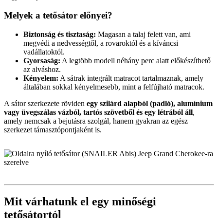
Melyek a tetősátor előnyei?
Biztonság és tisztaság:
Magasan a talaj felett van, ami
megvédi a nedvességtől, a rovaroktól és a kíváncsi
vadállatoktól.
Gyorsaság:
A legtöbb modell néhány perc alatt előkészíthető
az alváshoz.
Kényelem:
A sátrak integrált matracot tartalmaznak, amely
általában sokkal kényelmesebb, mint a felfújható matracok.
A sátor szerkezete röviden
egy szilárd alapból (padló), alumínium
vagy üvegszálas vázból, tartós szövetből és egy létrából áll
,
amely nemcsak a bejutásra szolgál, hanem gyakran az egész
szerkezet támasztópontjaként is.
Mit várhatunk el egy minőségi
tetősátortól