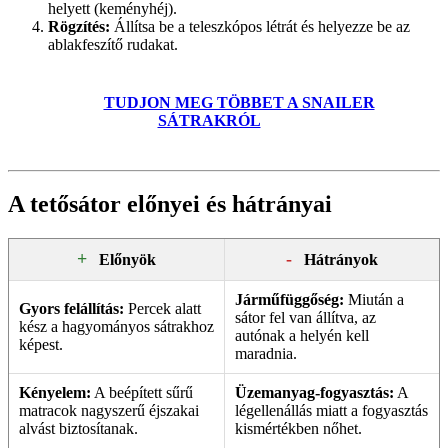
helyett (keményhéj).
Rögzítés:
Állítsa be a teleszkópos létrát és helyezze be az
ablakfeszítő rudakat.
TUDJON MEG TÖBBET A SNAILER
SÁTRAKRÓL
A tetősátor előnyei és hátrányai
+
-
Előnyök
Hátrányok
Járműfüggőség:
Miután a
Gyors felállítás:
Percek alatt
sátor fel van állítva, az
kész a hagyományos sátrakhoz
autónak a helyén kell
képest.
maradnia.
Kényelem:
A beépített sűrű
Üzemanyag-fogyasztás:
A
matracok nagyszerű éjszakai
légellenállás miatt a fogyasztás
alvást biztosítanak.
kismértékben nőhet.