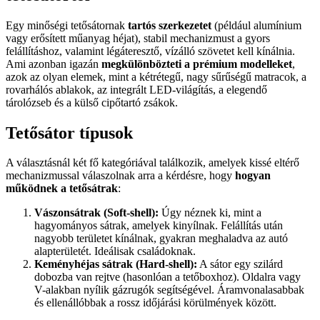
Egy minőségi tetősátornak
tartós szerkezetet
(például alumínium
vagy erősített műanyag héjat), stabil mechanizmust a gyors
felállításhoz, valamint légáteresztő, vízálló szövetet kell kínálnia.
Ami azonban igazán
megkülönbözteti a prémium modelleket
,
azok az olyan elemek, mint a kétrétegű, nagy sűrűségű matracok, a
rovarhálós ablakok, az integrált LED-világítás, a elegendő
tárolózseb és a külső cipőtartó zsákok.
Tetősátor típusok
A választásnál két fő kategóriával találkozik, amelyek kissé eltérő
mechanizmussal válaszolnak arra a kérdésre, hogy
hogyan
működnek a tetősátrak
:
Vászonsátrak (Soft-shell):
Úgy néznek ki, mint a
hagyományos sátrak, amelyek kinyílnak. Felállítás után
nagyobb területet kínálnak, gyakran meghaladva az autó
alapterületét. Ideálisak családoknak.
Keményhéjas sátrak (Hard-shell):
A sátor egy szilárd
dobozba van rejtve (hasonlóan a tetőboxhoz). Oldalra vagy
V-alakban nyílik gázrugók segítségével. Áramvonalasabbak
és ellenállóbbak a rossz időjárási körülmények között.