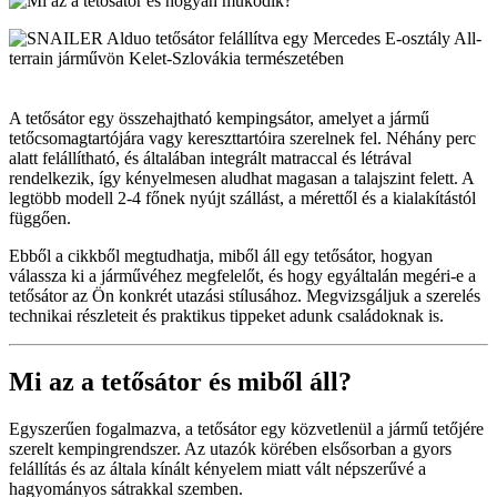
A tetősátor egy összehajtható kempingsátor, amelyet a jármű
tetőcsomagtartójára vagy kereszttartóira szerelnek fel. Néhány perc
alatt felállítható, és általában integrált matraccal és létrával
rendelkezik, így kényelmesen aludhat magasan a talajszint felett. A
legtöbb modell 2-4 főnek nyújt szállást, a mérettől és a kialakítástól
függően.
Ebből a cikkből megtudhatja, miből áll egy tetősátor, hogyan
válassza ki a járművéhez megfelelőt, és hogy egyáltalán megéri-e a
tetősátor az Ön konkrét utazási stílusához. Megvizsgáljuk a szerelés
technikai részleteit és praktikus tippeket adunk családoknak is.
Mi az a tetősátor és miből áll?
Egyszerűen fogalmazva, a tetősátor egy közvetlenül a jármű tetőjére
szerelt kempingrendszer. Az utazók körében elsősorban a gyors
felállítás és az általa kínált kényelem miatt vált népszerűvé a
hagyományos sátrakkal szemben.