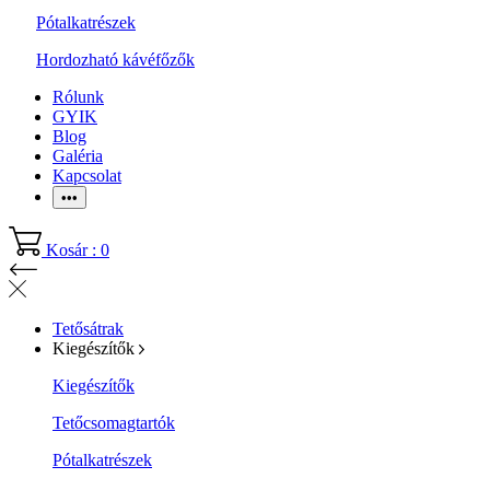
Pótalkatrészek
Hordozható kávéfőzők
Rólunk
GYIK
Blog
Galéria
Kapcsolat
•••
Kosár : 0
Tetősátrak
Kiegészítők
Kiegészítők
Tetőcsomagtartók
Pótalkatrészek