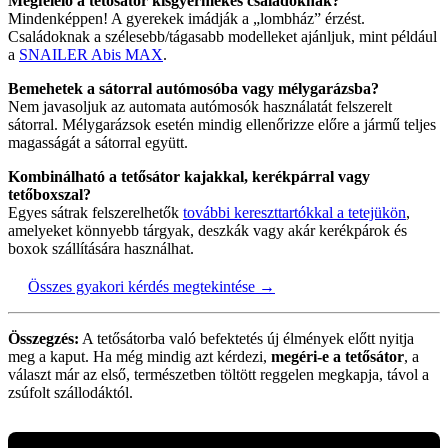
Megfelelő a tetősátor kisgyermekes családoknak?
Mindenképpen! A gyerekek imádják a „lombház” érzést.
Családoknak a szélesebb/tágasabb modelleket ajánljuk, mint például
a
SNAILER Abis MAX
.
Bemehetek a sátorral autómosóba vagy mélygarázsba?
Nem javasoljuk az automata autómosók használatát felszerelt
sátorral. Mélygarázsok esetén mindig ellenőrizze előre a jármű teljes
magasságát a sátorral együtt.
Kombinálható a tetősátor kajakkal, kerékpárral vagy
tetőboxszal?
Egyes sátrak felszerelhetők
további kereszttartókkal a tetejükön
,
amelyeket könnyebb tárgyak, deszkák vagy akár kerékpárok és
boxok szállítására használhat.
Összes gyakori kérdés megtekintése →
Összegzés:
A tetősátorba való befektetés új élmények előtt nyitja
meg a kaput. Ha még mindig azt kérdezi,
megéri-e a tetősátor
, a
választ már az első, természetben töltött reggelen megkapja, távol a
zsúfolt szállodáktól.