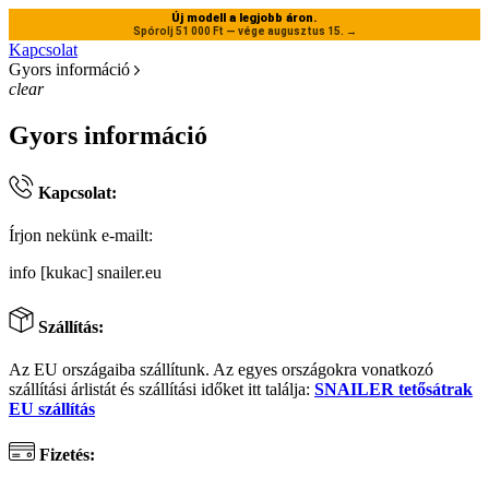
Új modell a legjobb áron.
Spórolj 51 000 Ft — vége augusztus 15.
→
Kapcsolat
Gyors információ
clear
Gyors információ
Kapcsolat:
Írjon nekünk e-mailt:
info [kukac] snailer.eu
Szállítás:
Az EU országaiba szállítunk. Az egyes országokra vonatkozó
szállítási árlistát és szállítási időket itt találja:
SNAILER tetősátrak
EU szállítás
Fizetés: