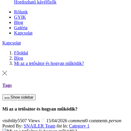
Hordozható kávéfőzők
Rólunk
GYIK
Blog
Galéria
Kapcsolat
Kapcsolat
Főoldal
Blog
Mi az a tetősátor és hogyan működik?
Tags
Show sidebar
Mi az a tetősátor és hogyan működik?
visibility
5507 Views
15/04/2026
comment
0 comments
person
Posted By:
SNAILER Team
list
In:
Category 1