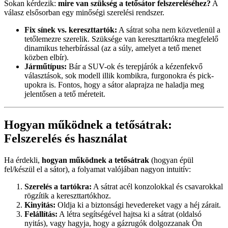
Sokan kérdezik:
mire van szükség a tetősátor felszereléséhez?
A
válasz elsősorban egy minőségi szerelési rendszer.
Fix sínek vs. kereszttartók:
A sátrat soha nem közvetlenül a
tetőlemezre szerelik. Szüksége van kereszttartókra megfelelő
dinamikus teherbírással (az a súly, amelyet a tető menet
közben elbír).
Járműtípus:
Bár a SUV-ok és terepjárók a kézenfekvő
választások, sok modell illik kombikra, furgonokra és pick-
upokra is. Fontos, hogy a sátor alaprajza ne haladja meg
jelentősen a tető méreteit.
Hogyan működnek a tetősátrak:
Felszerelés és használat
Ha érdekli,
hogyan működnek a tetősátrak
(hogyan épül
fel/készül el a sátor), a folyamat valójában nagyon intuitív:
Szerelés a tartókra:
A sátrat acél konzolokkal és csavarokkal
rögzítik a kereszttartókhoz.
Kinyitás:
Oldja ki a biztonsági hevedereket vagy a héj zárait.
Felállítás:
A létra segítségével hajtsa ki a sátrat (oldalsó
nyitás), vagy hagyja, hogy a gázrugók dolgozzanak Ön