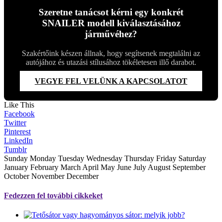
Szeretne tanácsot kérni egy konkrét
SNAILER modell kiválasztásához
járművéhez?
Szakértőink készen állnak, hogy segítsenek megtalálni az
autójához és utazási stílusához tökéletesen illő darabot.
VEGYE FEL VELÜNK A KAPCSOLATOT
Like This
Facebook
Twitter
Pinterest
LinkedIn
Tumblr
Sunday Monday Tuesday Wednesday Thursday Friday Saturday
January February March April May June July August September
October November December
Fedezzen fel további cikkeket