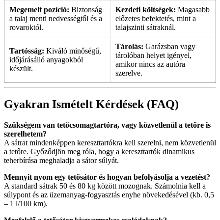
Megemelt pozíció:
Biztonság
Kezdeti költségek:
Magasabb
a talaj menti nedvességtől és a
előzetes befektetés, mint a
rovaroktól.
talajszinti sátraknál.
Tárolás:
Garázsban vagy
Tartósság:
Kiváló minőségű,
tárolóban helyet igényel,
időjárásálló anyagokból
amikor nincs az autóra
készült.
szerelve.
Gyakran Ismételt Kérdések (FAQ)
Szükségem van tetőcsomagtartóra, vagy közvetlenül a tetőre is
szerelhetem?
A sátrat mindenképpen kereszttartókra kell szerelni, nem közvetlenül
a tetőre. Győződjön meg róla, hogy a kereszttartók dinamikus
teherbírása meghaladja a sátor súlyát.
Mennyit nyom egy tetősátor és hogyan befolyásolja a vezetést?
A standard sátrak 50 és 80 kg között mozognak. Számolnia kell a
súlypont és az üzemanyag-fogyasztás enyhe növekedésével (kb. 0,5
– 1 l/100 km).