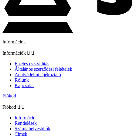
Információk
Információk


Fizetés és szállítás
Általános szerződési feltételek
Adatvédelmi tájékoztató
Rólunk
Kapcsolat
Fiókod
Fiókod


Információ
Rendelések
Számlahelyesbítők
Címek