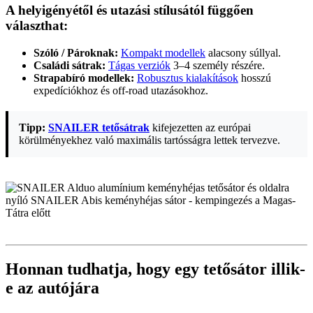
A helyigényétől és utazási stílusától függően
választhat:
Szóló / Pároknak:
Kompakt modellek
alacsony súllyal.
Családi sátrak:
Tágas verziók
3–4 személy részére.
Strapabíró modellek:
Robusztus kialakítások
hosszú
expedíciókhoz és off-road utazásokhoz.
Tipp:
SNAILER tetősátrak
kifejezetten az európai
körülményekhez való maximális tartósságra lettek tervezve.
Honnan tudhatja, hogy egy tetősátor illik-
e az autójára