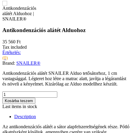
Antikondenzációs alátét Alduohoz
35 560 Ft
Tax included
Értékelés:
(0)
Brand:
SNAILER®
Antikondenzációs alátét SNAILER Alduo tetősátorhoz, 1 cm
vastagsággal. Légteret hoz létre a matrac alatt, javítja a légáramlást
és növeli a kényelmet. Kizárólag az Alduo modellhez készült.
Kosárba teszem
Last items in stock
Description
Az antikondenzációs alátét a sátor alapfelszereltségének része. Pótló
alkatrészként kínáljuk, amennyiben cserére van szükség.