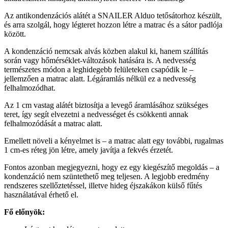
Az antikondenzációs alátét a SNAILER Alduo tetősátorhoz készült,
és arra szolgál, hogy légteret hozzon létre a matrac és a sátor padlója
között.
A kondenzáció nemcsak alvás közben alakul ki, hanem szállítás
során vagy hőmérséklet-változások hatására is. A nedvesség
természetes módon a leghidegebb felületeken csapódik le –
jellemzően a matrac alatt. Légáramlás nélkül ez a nedvesség
felhalmozódhat.
Az 1 cm vastag alátét biztosítja a levegő áramlásához szükséges
teret, így segít elvezetni a nedvességet és csökkenti annak
felhalmozódását a matrac alatt.
Emellett növeli a kényelmet is – a matrac alatt egy további, rugalmas
1 cm-es réteg jön létre, amely javítja a fekvés érzetét.
Fontos azonban megjegyezni, hogy ez egy kiegészítő megoldás – a
kondenzáció nem szüntethető meg teljesen. A legjobb eredmény
rendszeres szellőztetéssel, illetve hideg éjszakákon külső fűtés
használatával érhető el.
Fő előnyök: