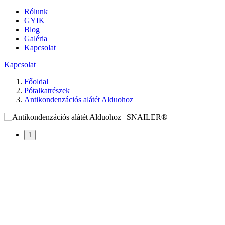
Rólunk
GYIK
Blog
Galéria
Kapcsolat
Kapcsolat
Főoldal
Pótalkatrészek
Antikondenzációs alátét Alduohoz
1