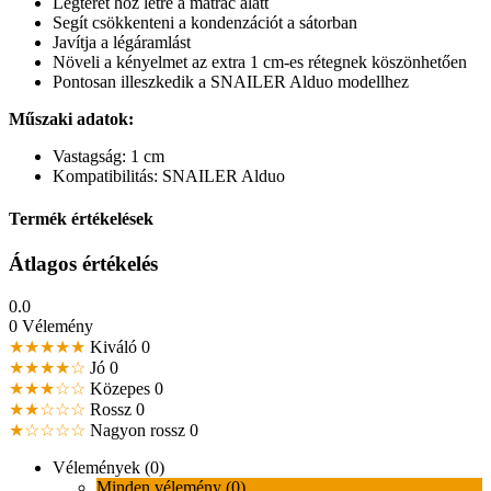
Légteret hoz létre a matrac alatt
Segít csökkenteni a kondenzációt a sátorban
Javítja a légáramlást
Növeli a kényelmet az extra 1 cm-es rétegnek köszönhetően
Pontosan illeszkedik a SNAILER Alduo modellhez
Műszaki adatok:
Vastagság: 1 cm
Kompatibilitás: SNAILER Alduo
Termék értékelések
Átlagos értékelés
0.0
0 Vélemény
★★★★★
Kiváló
0
★★★★☆
Jó
0
★★★☆☆
Közepes
0
★★☆☆☆
Rossz
0
★☆☆☆☆
Nagyon rossz
0
Vélemények (0)
Minden vélemény (0)