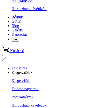
Pótalkatrészek
Hordozható kávéfőzők
Rólunk
GYIK
Blog
Galéria
Kapcsolat
•••
Kosár : 0
Tetősátrak
Kiegészítők
Kiegészítők
Tetőcsomagtartók
Pótalkatrészek
Hordozható kávéfőzők