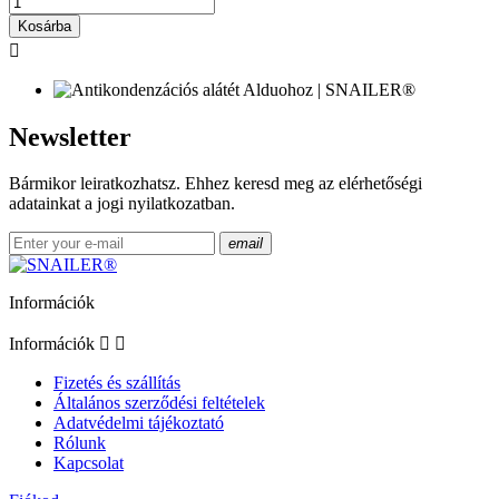
Kosárba

Newsletter
Bármikor leiratkozhatsz. Ehhez keresd meg az elérhetőségi
adatainkat a jogi nyilatkozatban.
email
Információk
Információk


Fizetés és szállítás
Általános szerződési feltételek
Adatvédelmi tájékoztató
Rólunk
Kapcsolat