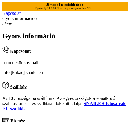
Új modell a legjobb áron.
Spórolj 51 000 Ft — vége augusztus 15.
→
Kapcsolat
Gyors információ
clear
Gyors információ
Kapcsolat:
Írjon nekünk e-mailt:
info [kukac] snailer.eu
Szállítás:
Az EU országaiba szállítunk. Az egyes országokra vonatkozó
szállítási árlistát és szállítási időket itt találja:
SNAILER tetősátrak
EU szállítás
Fizetés: