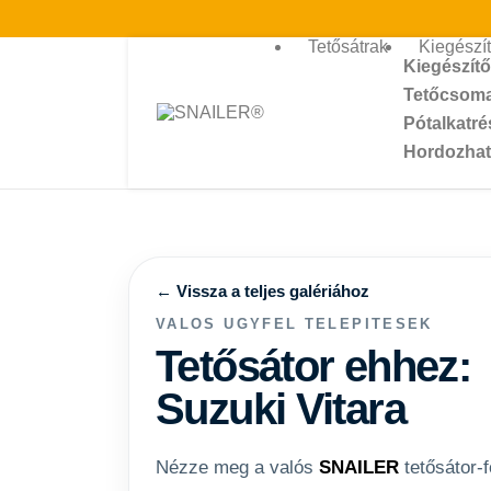
Tetősátrak
Kiegészí
Kiegészít
Tetőcsoma
Pótalkatré
Hordozhat
← Vissza a teljes galériához
VALOS UGYFEL TELEPITESEK
Tetősátor ehhez:
Suzuki Vitara
Nézze meg a valós
SNAILER
tetősátor-