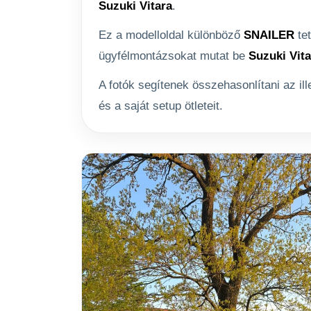
Suzuki Vitara
.
Ez a modelloldal különböző
SNAILER
tet
ügyfélmontázsokat mutat be
Suzuki Vita
A fotók segítenek összehasonlítani az il
és a saját setup ötleteit.