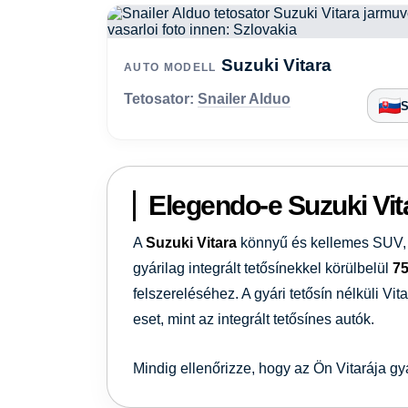
Suzuki Vitara
AUTO MODELL
Tetosator:
Snailer Alduo
S
Elegendo-e Suzuki Vit
A
Suzuki Vitara
könnyű és kellemes SUV, 
gyárilag integrált tetősínekkel körülbelül
75
felszereléséhez. A gyári tetősín nélküli Vi
eset, mint az integrált tetősínes autók.
Mindig ellenőrizze, hogy az Ön Vitarája gyá