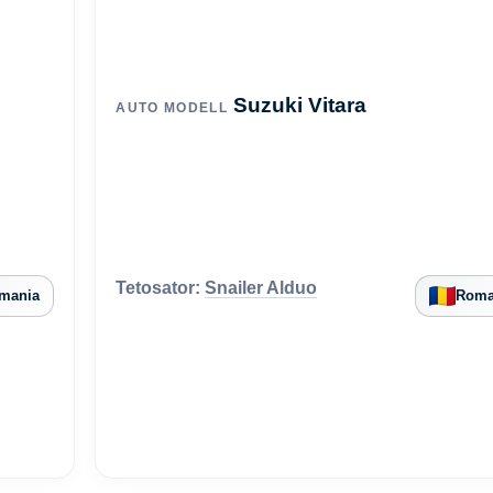
Suzuki Vitara
AUTO MODELL
Tetosator:
Snailer Alduo
mania
Roma