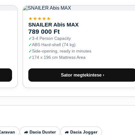
★★★★★
SNAILER Abis MAX
789 000 Ft
3-4 Person Capacity
ABS Hard-shell (74 kg)
Side-opening, ready in minutes
174 x 196 cm Mattress Area
Sator megtekintese ›
Caravan
🚙 Dacia Duster
🚙 Dacia Jogger