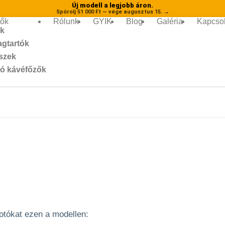
Új modell a legjobb áron.
Spórolj 51 000 Ft — vége augusztus 15.
→
tők
Rólunk
GYIK
Blog
Galéria
Kapcsol
ők
gtartók
szek
ó kávéfőzők
fotókat ezen a modellen: