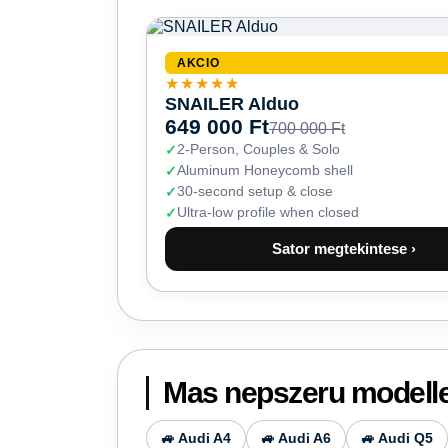
AKCIO
★★★★★
SNAILER Alduo
649 000 Ft
700 000 Ft
2-Person, Couples & Solo
Aluminum Honeycomb shell
30-second setup & close
Ultra-low profile when closed
Sator megtekintese ›
Mas nepszeru modell
🚙 Audi A4
🚙 Audi A6
🚙 Audi Q5