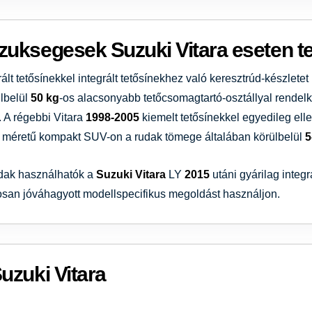
zuksegesek Suzuki Vitara eseten t
grált tetősínekkel integrált tetősínekhez való keresztrúd-készletet
ülbelül
50 kg
-os alacsonyabb tetőcsomagtartó-osztállyal rendelke
. A régebbi Vitara
1998-2005
kiemelt tetősínekkel egyedileg ell
a méretű kompakt SUV-on a rudak tömege általában körülbelül
5
udak használhatók a
Suzuki Vitara
LY
2015
utáni gyárilag integr
osan jóváhagyott modellspecifikus megoldást használjon.
uzuki Vitara