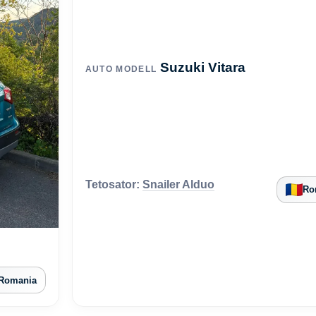
Suzuki Vitara
AUTO MODELL
Tetosator:
Snailer Alduo
Ro
Romania