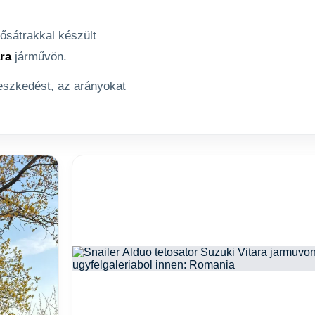
ősátrakkal készült
ra
járművön.
leszkedést, az arányokat