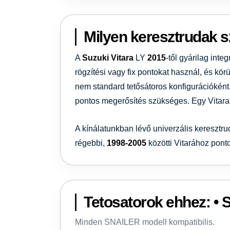
Milyen keresztrudak s
A
Suzuki Vitara
LY
2015
-től gyárilag inte
rögzítési vagy fix pontokat használ, és kör
nem standard tetősátoros konfigurációként
pontos megerősítés szükséges. Egy Vitar
A kínálatunkban lévő univerzális keresztr
régebbi,
1998-2005
közötti Vitarához pont
Tetosatorok ehhez: • S
Minden SNAILER modell kompatibilis.