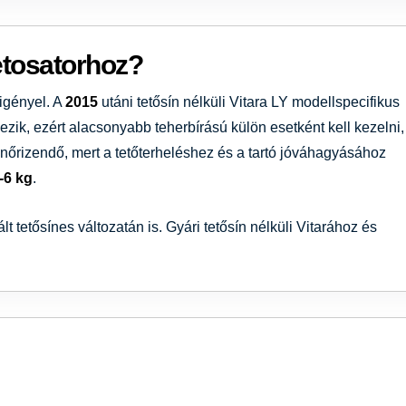
etosatorhoz?
 igényel. A
2015
utáni tetősín nélküli Vitara LY modellspecifikus
zik, ezért alacsonyabb teherbírású külön esetként kell kezelni,
enőrizendő, mert a tetőterheléshez és a tartó jóváhagyásához
-6 kg
.
ált tetősínes változatán is. Gyári tetősín nélküli Vitarához és