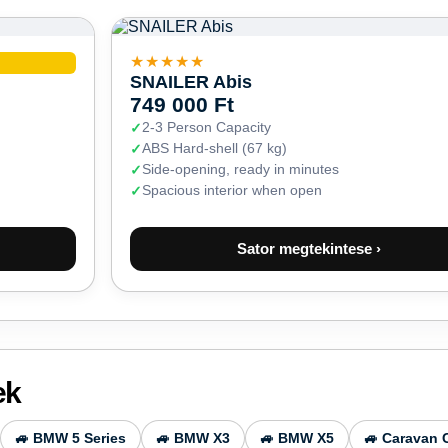
★★★★★
SNAILER Abis
749 000 Ft
2-3 Person Capacity
ABS Hard-shell (67 kg)
Side-opening, ready in minutes
Spacious interior when open
Sator megtekintese ›
ek
🚙 BMW 5 Series
🚙 BMW X3
🚙 BMW X5
🚙 Caravan 