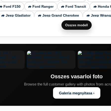
🚙 Ford F150
🚙 Ford Ranger
🚙 Ford Transit
🚙 Honda 
🚙 Jeep Gladiator
🚙 Jeep Grand Cherokee
🚙 Jeep Wrang
enz Sprinter
🚙 Mercedes Benz C
🚙 Mercedes Benz E Clas
Osszes modell
s Benz Vito
🚙 Mitsubishi L200
🚙 Mitsubishi Pajero
🚙
 Porsche Cayenne
🚙 Porsche Macan
🚙 Range Rover Evo
🚙 Skoda Superb
🚙 Skoda Yeti
🚙 Subaru Outback
🚙 S
🚙 Toyota Highlander
🚙 Toyota Hilux
🚙 Toyota Land Cr
rok
🚙 Volkswagen Caddy
🚙 Volkswagen Golf
🚙 Volk
Osszes vasarloi foto
 Touareg
🚙 Volkswagen Touran
🚙 Volkswagen Transporte
Browse the full customer gallery with photos from ac
Galeria megnyitasa ›