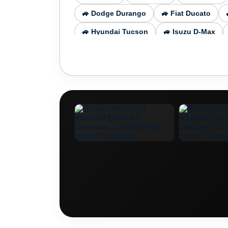
🚙 Dodge Durango
🚙 Fiat Ducato
🚙 Hyundai Tucson
🚙 Isuzu D-Max
🚙 Mercedes-Benz GLC
🚙 Mercedes-B
🚙 Mercedes Benz V Class
🚙 Mercede
🚙 Nissan X-Trail
🚙 Opel Combo

🚙 Skoda Kamiq
🚙 Skoda Kodiaq
🚙 Toyota Auris
🚙 Toyota FJ Cruiser
🚙 Toyota Tacoma
🚙 Volkswagen Ama
🚙 Volkswagen Tiguan
🚙 Volkswagen