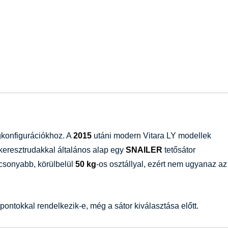
konfigurációkhoz. A
2015
utáni modern Vitara LY modellek
 keresztrudakkal általános alap egy
SNAILER
tetősátor
lacsonyabb, körülbelül
50 kg
-os osztállyal, ezért nem ugyanaz az
 pontokkal rendelkezik-e, még a sátor kiválasztása előtt.