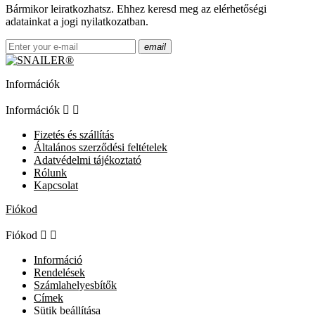
Bármikor leiratkozhatsz. Ehhez keresd meg az elérhetőségi
adatainkat a jogi nyilatkozatban.
email
Információk
Információk


Fizetés és szállítás
Általános szerződési feltételek
Adatvédelmi tájékoztató
Rólunk
Kapcsolat
Fiókod
Fiókod


Információ
Rendelések
Számlahelyesbítők
Címek
Sütik beállítása