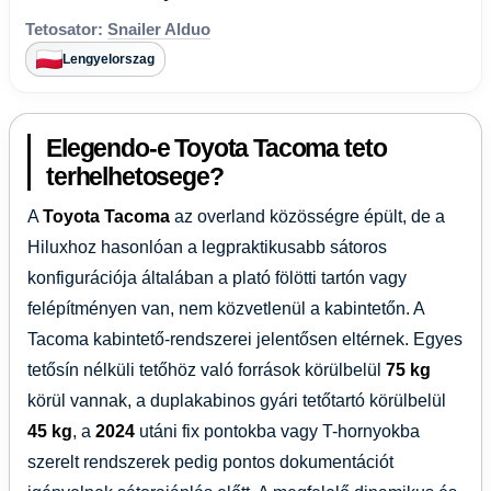
Tetosator:
Snailer Alduo
Lengyelorszag
Elegendo-e Toyota Tacoma teto
terhelhetosege?
A
Toyota Tacoma
az overland közösségre épült, de a
Hiluxhoz hasonlóan a legpraktikusabb sátoros
konfigurációja általában a plató fölötti tartón vagy
felépítményen van, nem közvetlenül a kabintetőn. A
Tacoma kabintető-rendszerei jelentősen eltérnek. Egyes
tetősín nélküli tetőhöz való források körülbelül
75 kg
körül vannak, a duplakabinos gyári tetőtartó körülbelül
45 kg
, a
2024
utáni fix pontokba vagy T-hornyokba
szerelt rendszerek pedig pontos dokumentációt