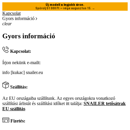
Új modell a legjobb áron.
Spórolj 51 000 Ft — vége augusztus 15.
→
Kapcsolat
Gyors információ
clear
Gyors információ
Kapcsolat:
Írjon nekünk e-mailt:
info [kukac] snailer.eu
Szállítás:
Az EU országaiba szállítunk. Az egyes országokra vonatkozó
szállítási árlistát és szállítási időket itt találja:
SNAILER tetősátrak
EU szállítás
Fizetés: