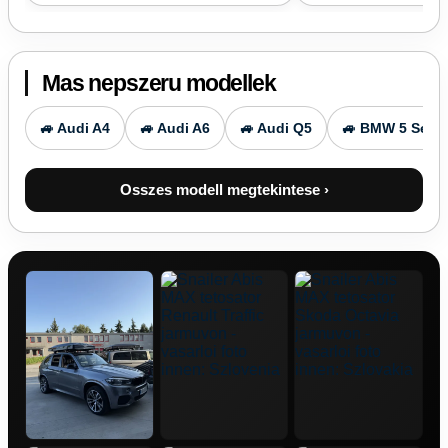
Mas nepszeru modellek
🚙 Audi A4
🚙 Audi A6
🚙 Audi Q5
🚙 BMW 5 Serie
Osszes modell megtekintese ›