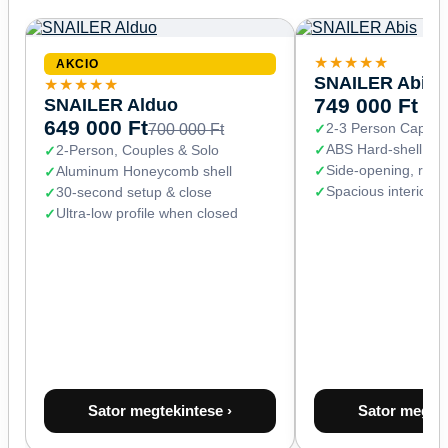
★★★★★
AKCIO
SNAILER Abis
★★★★★
SNAILER Alduo
749 000 Ft
649 000 Ft
2-3 Person Capaci
700 000 Ft
ABS Hard-shell (67
2-Person, Couples & Solo
Side-opening, read
Aluminum Honeycomb shell
Spacious interior 
30-second setup & close
Ultra-low profile when closed
Sator megtekintese ›
Sator megtek