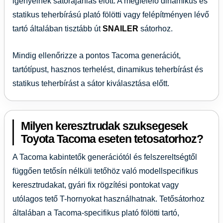
igényelnek sátorajánlás előtt. A megfelelő dinamikus és
statikus teherbírású plató fölötti vagy felépítményen lévő
tartó általában tisztább út
SNAILER
sátorhoz.
Mindig ellenőrizze a pontos Tacoma generációt,
tartótípust, hasznos terhelést, dinamikus teherbírást és
statikus teherbírást a sátor kiválasztása előtt.
Milyen keresztrudak szuksegesek
Toyota Tacoma eseten tetosatorhoz?
A Tacoma kabintetők generációtól és felszereltségtől
függően tetősín nélküli tetőhöz való modellspecifikus
keresztrudakat, gyári fix rögzítési pontokat vagy
utólagos tető T-hornyokat használhatnak. Tetősátorhoz
általában a Tacoma-specifikus plató fölötti tartó,