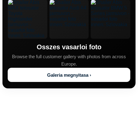
Osszes vasarloi foto
Browse the full customer gallery with photos from across
Europe.
Galeria megnyitasa ›