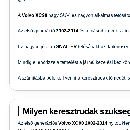
A
Volvo XC90
nagy SUV, és nagyon alkalmas tetősátor
Az első generáció
2002-2014
és a második generáció
Ez nagyon jó alap
SNAILER
tetősátrakhoz, különösen 
Mindig ellenőrizze a terhelést a jármű kezelési kézikö
A számításba bele kell venni a keresztrudak tömegét is
Milyen keresztrudak szukse
Az első generációs
Volvo XC90
2002-2014
nyitott kie