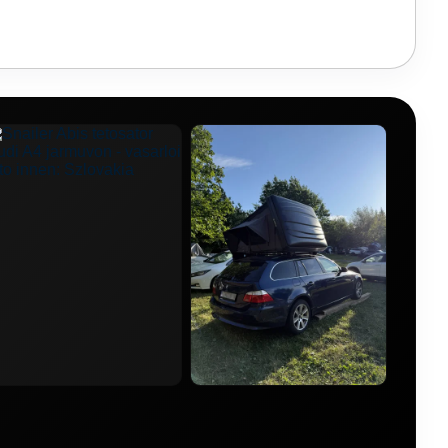
cedes Benz GLB
🚙 Mercedes Benz GLE
ra
🚙 Nissan Pathfinder
🚙 Nissan Patrol
enault Traffic
🚙 Seat Arona
🚙 Skoda Fabia
🚙 Suzuki Jimny
🚙 Suzuki S-Cross
Land Cruiser
🚙 Toyota Proace
🚙 Toyota RAV4
van
🚙 Volkswagen T-Roc
o XC70
🚙 Škoda Octavia