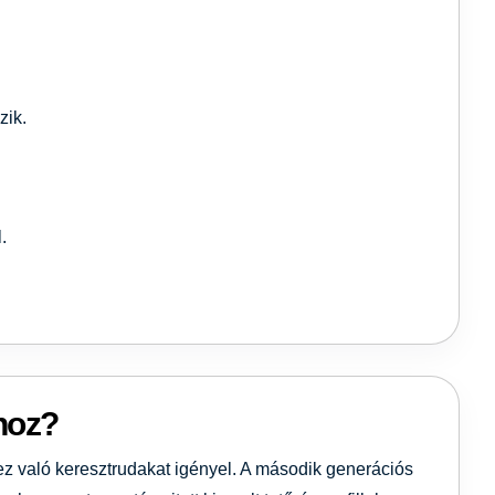
zik.
.
hoz?
hez való keresztrudakat igényel. A második generációs