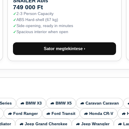
SNAILER Abis
749 000 Ft
2-3 Person Capacity
ABS Hard-shell (67 kg)
Side-opening, ready in minutes
Spacious interior when open
Sator megtekintese ›
Series
🚙 BMW X3
🚙 BMW X5
🚙 Caravan Caravan
🚙 Ford Ranger
🚙 Ford Transit
🚙 Honda CR-V
🚙 
diator
🚙 Jeep Grand Cherokee
🚙 Jeep Wrangler
🚙 La