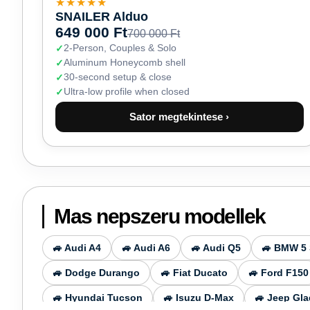
★★★★★
SNAILER Alduo
649 000 Ft
700 000 Ft
2-Person, Couples & Solo
Aluminum Honeycomb shell
30-second setup & close
Ultra-low profile when closed
Sator megtekintese ›
Mas nepszeru modellek
🚙 Audi A4
🚙 Audi A6
🚙 Audi Q5
🚙 BMW 5 
🚙 Dodge Durango
🚙 Fiat Ducato
🚙 Ford F150
🚙 Hyundai Tucson
🚙 Isuzu D-Max
🚙 Jeep Gla