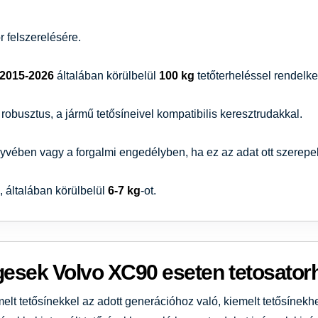
 felszerelésére.
2015-2026
általában körülbelül
100 kg
tetőterheléssel rendelke
robusztus, a jármű tetősíneivel kompatibilis keresztrudakkal.
nyvében vagy a forgalmi engedélyben, ha ez az adat ott szerepel
, általában körülbelül
6-7 kg
-ot.
gesek Volvo XC90 eseten tetosator
melt tetősínekkel az adott generációhoz való, kiemelt tetősínek