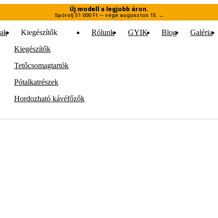
Új modell a legjobb áron.
Spórolj 51 000 Ft — vége augusztus 15.
→
rak
Kiegészítők
Rólunk
GYIK
Blog
Galéria
Kiegészítők
Tetőcsomagtartók
Pótalkatrészek
Hordozható kávéfőzők