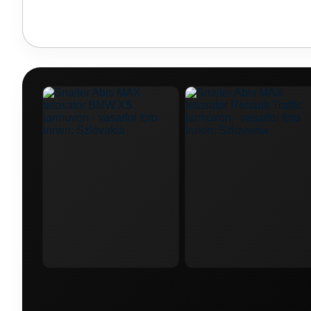
🚙 Mercedes-Benz GLC
🚙 Mercedes-Benz Sprinter
🚙 Mercedes Benz V Class
🚙 Mercedes Benz Vito
🚙 Nissan X-Trail
🚙 Opel Combo
🚙 Porsche C
🚙 Skoda Kamiq
🚙 Skoda Kodiaq
🚙 Skoda Su
🚙 Suzuki Vitara
🚙 Toyota Auris
🚙 Toyota FJ C
🚙 Toyota Tacoma
🚙 Volkswagen Amarok
🚙 V
🚙 Volkswagen Tiguan
🚙 Volkswagen Touareg