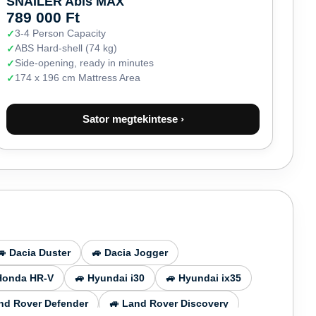
SNAILER Abis MAX
789 000 Ft
3-4 Person Capacity
ABS Hard-shell (74 kg)
Side-opening, ready in minutes
174 x 196 cm Mattress Area
Sator megtekintese ›
🚙 Dacia Duster
🚙 Dacia Jogger
Honda HR-V
🚙 Hyundai i30
🚙 Hyundai ix35
nd Rover Defender
🚙 Land Rover Discovery