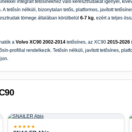
sínekkel integrált tetősínekhez való keresztrudakat igényel, kivéve
 A tetősín nélküli, bizonytalan tetős, platformos, javított tetősí
resztrudak tömege általában körülbelül
6-7 kg
, ezért a teljes ös
lhatók a
Volvo XC90
2002-2014
tetősínes, az XC90
2015-2026
ősín-profillal rendelkezik. Tetősín nélküli, javított tetősínes, p
jon.
XC90
★★★★★