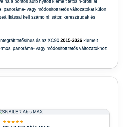
 ha a pontos autó nyitott kiemelt tetősín-profillal
nes, panoráma- vagy módosított tetős változatokat külön
szeállítással kell számolni: sátor, keresztrudak és
integrált tetősínes és az XC90
2015-2026
kiemelt
latformos, panoráma- vagy módosított tetős változatokhoz
★★★★★