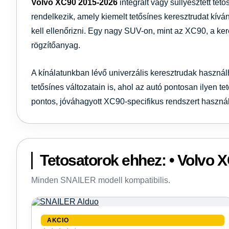
Volvo XC90
2015-2026
integrált vagy süllyesztett tető
rendelkezik, amely kiemelt tetősínes keresztrudat kíván.
kell ellenőrizni. Egy nagy SUV-on, mint az XC90, a ke
rögzítőanyag.
A kínálatunkban lévő univerzális keresztrudak haszná
tetősínes változatain is, ahol az autó pontosan ilyen tet
pontos, jóváhagyott XC90-specifikus rendszert használ
Tetosatorok ehhez: • Volvo 
Minden SNAILER modell kompatibilis.
AKCIO